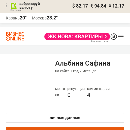
забронируй
$
82.17
€
94.84
¥
12.17
валюту
20°
23.2°
Казань
Москва
Альбина Сафина
на сайте 1 год 7 месяцев
место
репутация
комментарии
∞
0
4
личные данные