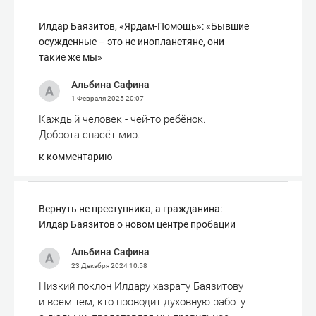
Илдар Баязитов, «Ярдам-Помощь»: «Бывшие
осужденные – это не инопланетяне, они
такие же мы»
Альбина Сафина
1 Февраля 2025
20:07
Каждый человек - чей-то ребёнок.
Доброта спасёт мир.
к комментарию
Вернуть не преступника, а гражданина:
Илдар Баязитов о новом центре пробации
Альбина Сафина
23 Декабря 2024
10:58
Низкий поклон Илдару хазрату Баязитову
и всем тем, кто проводит духовную работу