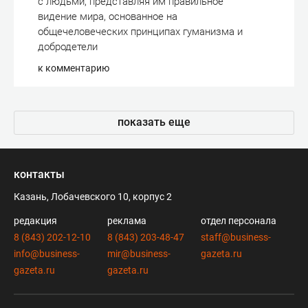
с людьми, представляя им правильное
видение мира, основанное на
общечеловеческих принципах гуманизма и
добродетели
к комментарию
показать еще
контакты
Казань, Лобачевского 10, корпус 2
редакция
реклама
отдел персонала
8 (843) 202-12-10
8 (843) 203-48-47
staff@business-
info@business-
mir@business-
gazeta.ru
gazeta.ru
gazeta.ru