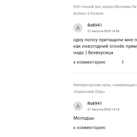
630-тонный зал, крабы Муслимы Лат
волны» в Казани
Rok941
21 Августа 2025
14:36
одну попсу притащили мне п
как новогодний огонёк прям
надо ) безвкусица
к комментарию
7
Императорские залы, «оживающие п
«Казанский Лувр»
Rok941
21 Августа 2025
14:16
Молодцы
к комментарию