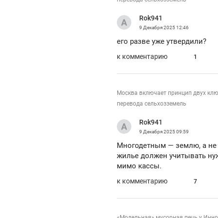
рынки, почему надо знать аксакалов и
о 
чем интересен Оман?
Rok941
кл
9 Декабря 2025
12:46
его разве уже утвердили?
к комментарию
1
Москва включает принцип двух клю
перевода сельхозземель
Rok941
9 Декабря 2025
09:59
Многодетным — землю, а не 
жилье должен учитывать ну
мимо кассы.
Рекомендуем
Рекомендуем
к комментарию
7
Как ГК «МИР ГРУПП» и ВТБ
150 камер 
создают оазис жилого
ID вместо 
комфорта под Казанью
безопаснос
«Модельная» мусорная печь у Инно