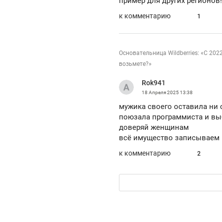
пример для других регионов!
к комментарию
1
Основательница Wildberries: «С 20
возьмете?»
Rok941
18 Апреля 2025
13:38
мужика своего оставила ни с
поюзала программиста и выб
доверяй женщинам
всё имущество записываем н
к комментарию
2