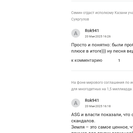
Семин отдаст исполкому Казани уч
Суяргулов
Rok941
20 Мая 2025
16:26
Просто и понятно: были пр
плюсе в итоге))) ну песня ве
к комментарию
1
На фоне мирового соглашения по и
для многодетных на 1,5 миллиарда
Rok941
20 Мая 2025
16:18
ASG и власти показали, что
скандалов.
Земля – это самое ценное, 