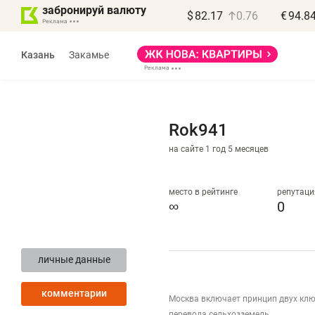
забронируй валюту
$
82.17
0.76
€
94.8
Казань
Закамье
Rok941
на сайте 1 год 5 месяцев
Василь Мазитов
МАРТ
место в рейтинге
репутаци
∞
0
«Не зная местных
«
правил, бизнес может
н
личные данные
потерять минимум
ч
полгода»
р
комментарии
Москва включает принцип двух клю
Как бизнесу выйти на зарубежные
Вл
перевода сельхозземель