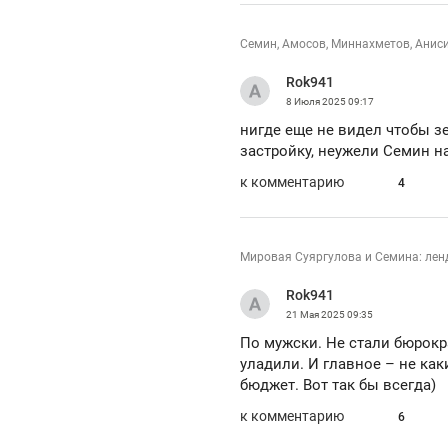
Семин, Амосов, Миннахметов, Аниси
Rok941
8 Июля 2025
09:17
нигде еще не видел чтобы 
застройку, неужели Семин на 
к комментарию
4
Мировая Суяргулова и Семина: лен
Rok941
21 Мая 2025
09:35
По мужски. Не стали бюрокр
уладили. И главное – не как
бюджет. Вот так бы всегда)
к комментарию
6