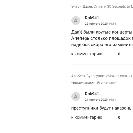
Элтон Джон, Стинг и 30 Seconds to 
Rok941
25 Августа 2025
14:44
Даа)) были крутые концерты
А теперь столько площадок 
надеюсь скоро это изменитс
к комментарию
0
Альберт Суяргулов: «Может сложить
«выцеливаю». Это не так»
Rok941
21 Августа 2025
14:41
преступники будут наказаны
к комментарию
0