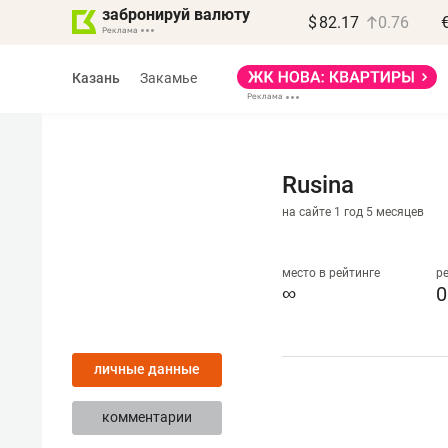
забронируй валюту
$
82.17
0.76
Казань
Закамье
Rusina
на сайте 1 год 5 месяцев
Василь Мазитов
МАРТ
место в рейтинге
р
∞
0
«Не зная местных
правил, бизнес может
личные данные
потерять минимум
полгода»
комментарии
Как бизнесу выйти на зарубежные