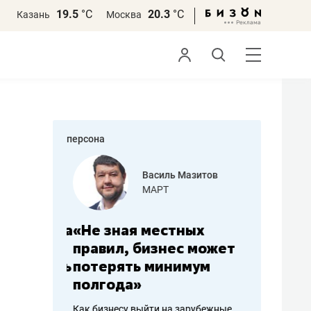
19.5
°С
20.3
°С
Казань
Москва
персона
еменова
Василь Мазитов
»
МАРТ
а: работа
«Не зная местных
«Мне лу
ечься
правил, бизнес может
не зара
вствовать
потерять минимум
чем пот
полгода»
репутац
пошиву
Как бизнесу выйти на зарубежные
Владелец от