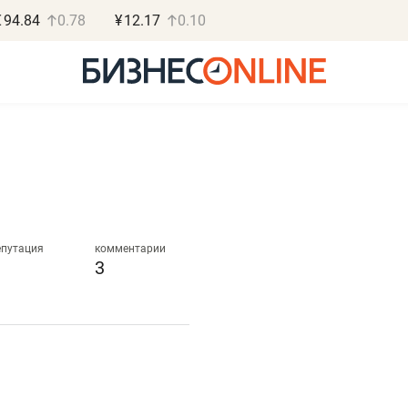
€
94.84
0.78
¥
12.17
0.10
Роман Ободец
Дарья С
«Готовые решения»
«Бросско
епутация
комментарии
3
«Мне лучше
«Мама говорил
не заработать вообще,
помогает отвл
чем потерять
от болезни, чу
репутацию»
себя живой»
Владелец отделочной фирмы
Наследница бизнеса по 