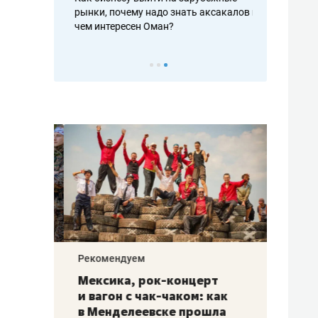
рафакте,
рынки, почему надо знать аксакалов и
о трехкратно
кредитов
чем интересен Оман?
клиентах и ч
Рекомендуем
Рекоме
ой
Мексика, рок-концерт
«Прор
и вагон с чак-чаком: как
30 ме
еским
в Менделеевске прошла
лечит