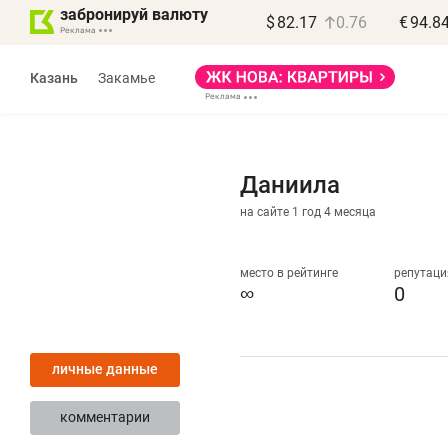
забронируй валюту
$
82.17
0.76
€
94.8
Казань
Закамье
Даниила
на сайте 1 год 4 месяца
Василь Мазитов
МАРТ
место в рейтинге
репутаци
∞
0
«Не зная местных
«
правил, бизнес может
н
личные данные
потерять минимум
ч
полгода»
р
комментарии
Как бизнесу выйти на зарубежные
Вл