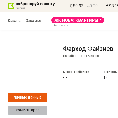
забронируй валюту
$
80.93
-0.20
€
93.1
Казань
Закамье
Фарход Файзиев
на сайте 1 год 4 месяца
Василь Мазитов
МАРТ
место в рейтинге
репутаци
∞
0
«Не зная местных
«
правил, бизнес может
н
личные данные
потерять минимум
ч
полгода»
р
комментарии
Как бизнесу выйти на зарубежные
Вл