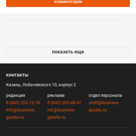
комментарии
показать еще
контакты
Казань, Лобачевского 10, корпус 2
редакция
реклама
отдел персонала
8 (843) 202-12-10
8 (843) 203-48-47
staff@business-
info@business-
mir@business-
gazeta.ru
gazeta.ru
gazeta.ru