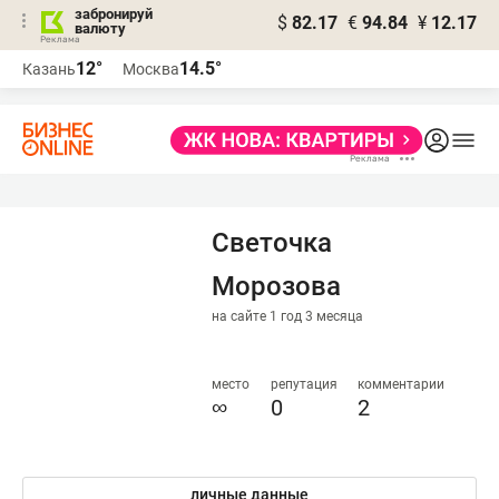
забронируй
$
82.17
€
94.84
¥
12.17
валюту
12°
14.5°
Казань
Москва
Светочка
Морозова
на сайте 1 год 3 месяца
место
репутация
комментарии
∞
0
2
личные данные