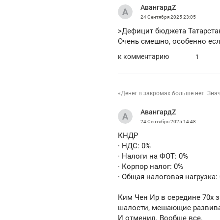
АвангардZ
24 Сентября 2025
23:05
>Дефицит бюджета Татарстан
Очень смешно, особенно есл
к комментарию
1
«Денег в закромах больше нет. Зна
АвангардZ
24 Сентября 2025
14:48
КНДР
· НДС: 0%
· Налоги на ФОТ: 0%
· Корпор налог: 0%
· Общая налоговая нагрузка:
Ким Чен Ир в середине 70х з
шалости, мешающие развиват
И отменил. Вообще все.