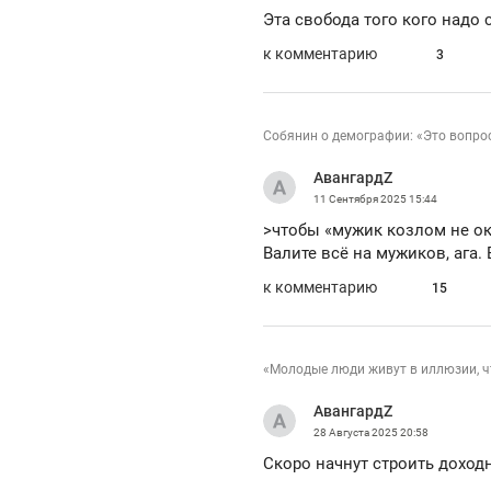
Эта свобода того кого надо 
к комментарию
3
Собянин о демографии: «Это вопрос
АвангардZ
11 Сентября 2025
15:44
>чтобы «мужик козлом не о
Валите всё на мужиков, ага.
к комментарию
15
«Молодые люди живут в иллюзии, ч
АвангардZ
28 Августа 2025
20:58
Скоро начнут строить доход