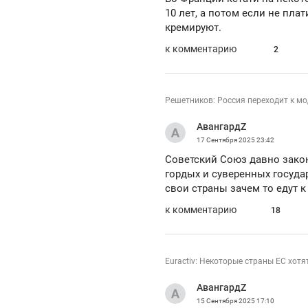
10 лет, а потом если не пла
кремируют.
к комментарию
2
Решетников: Россия переходит к м
АвангардZ
17 Сентября 2025
23:42
Советский Союз давно законч
гордых и суверенных госуда
свои страны зачем то едут к
к комментарию
18
Euractiv: Некоторые страны ЕС хот
АвангардZ
15 Сентября 2025
17:10