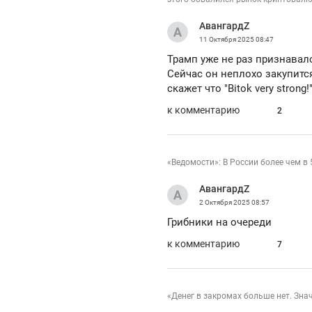
рынки, почему надо знать аксакалов и
о 
чем интересен Оман?
АвангардZ
кл
11 Октября 2025
08:47
Трамп уже не раз признавалс
Сейчас он неплохо закупитс
скажет что "Bitok very strong
к комментарию
2
«Ведомости»: В России более чем в
АвангардZ
2 Октября 2025
08:57
Грибники на очереди
к комментарию
7
Рекомендуем
Рекомендуем
Как ГК «МИР ГРУПП» и ВТБ
150 камер 
создают оазис жилого
ID вместо 
«Денег в закромах больше нет. Зна
комфорта под Казанью
безопаснос