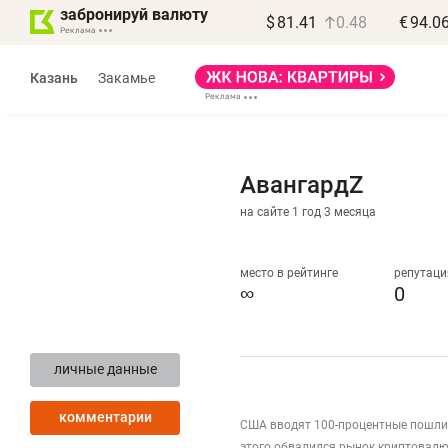
забронируй валюту
$
81.41
0.48
€
94.0
Казань
Закамье
АвангардZ
на сайте 1 год 3 месяца
Василь Мазитов
МАРТ
место в рейтинге
репутаци
∞
0
«Не зная местных
«
правил, бизнес может
н
личные данные
потерять минимум
ч
полгода»
р
комментарии
США вводят 100-процентные пошлин
Как бизнесу выйти на зарубежные
Вл
этого обвалился рынок криптовал