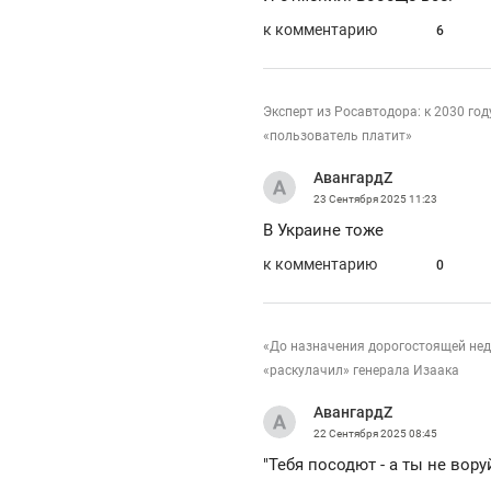
к комментарию
6
Эксперт из Росавтодора: к 2030 го
«пользователь платит»
АвангардZ
23 Сентября 2025
11:23
В Украине тоже
к комментарию
0
«До назначения дорогостоящей недв
«раскулачил» генерала Изаака
АвангардZ
22 Сентября 2025
08:45
"Тебя посодют - а ты не воруй