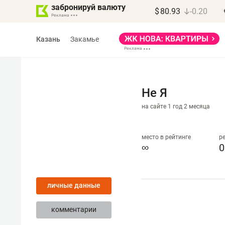
забронируй валюту
$
80.93
-0.20
Казань
Закамье
Не Я
на сайте 1 год 2 месяца
Василь Мазитов
МАРТ
место в рейтинге
р
∞
0
«Не зная местных
правил, бизнес может
личные данные
потерять минимум
полгода»
комментарии
Как бизнесу выйти на зарубежные