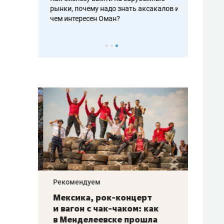
рафакте,
рынки, почему надо знать аксакалов и
о трехкратно
кредитов
чем интересен Оман?
клиентах и ч
Рекомендуем
Рекоме
ой
Мексика, рок-концерт
«Прор
и вагон с чак-чаком: как
30 ме
еским
в Менделеевске прошла
лечит