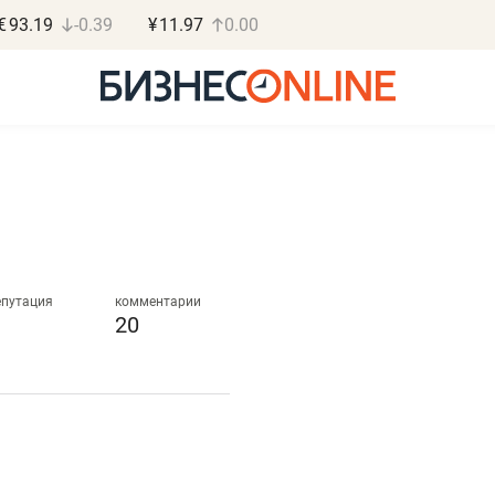
€
93.19
-0.39
¥
11.97
0.00
Роман Ободец
Дарья С
«Готовые решения»
«Бросско
епутация
комментарии
20
«Мне лучше
«Мама говорил
не заработать вообще,
помогает отвл
чем потерять
от болезни, чу
репутацию»
себя живой»
Владелец отделочной фирмы
Наследница бизнеса по 