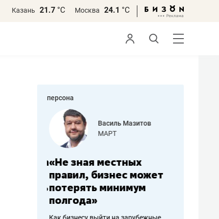
21.7
°С
24.1
°С
Казань
Москва
персона
еменова
Василь Мазитов
»
МАРТ
а: работа
«Не зная местных
«Мне лу
ечься
правил, бизнес может
не зара
вствовать
потерять минимум
чем пот
полгода»
репутац
пошиву
Как бизнесу выйти на зарубежные
Владелец от