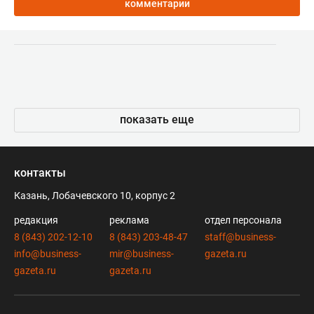
комментарии
показать еще
контакты
Казань, Лобачевского 10, корпус 2
редакция
реклама
отдел персонала
8 (843) 202-12-10
8 (843) 203-48-47
staff@business-
info@business-
mir@business-
gazeta.ru
gazeta.ru
gazeta.ru