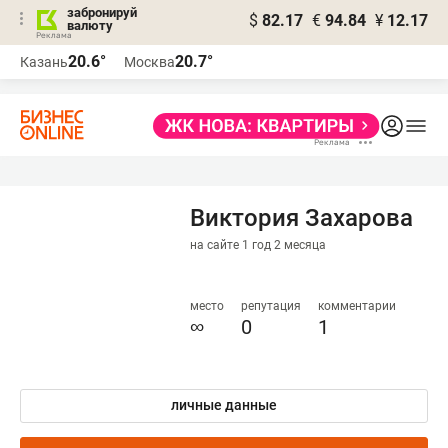
забронируй
$
82.17
€
94.84
¥
12.17
валюту
20.6°
20.7°
Казань
Москва
Виктория Захарова
на сайте 1 год 2 месяца
место
репутация
комментарии
∞
0
1
личные данные