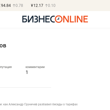
€
94.84
0.78
¥
12.17
0.10
ов
Роман Ободец
Дарья С
«Готовые решения»
«Бросско
епутация
комментарии
1
«Мне лучше
«Мама говорил
не заработать вообще,
помогает отвл
чем потерять
от болезни, чу
репутацию»
себя живой»
: как Александр Груничев разбавил беседы о тарифах
Владелец отделочной фирмы
Наследница бизнеса по 