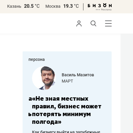
20.5
°С
19.3
°С
Казань
Москва
персона
еменова
Василь Мазитов
»
МАРТ
а: работа
«Не зная местных
«Мне лу
ечься
правил, бизнес может
не зара
вствовать
потерять минимум
чем пот
полгода»
репутац
пошиву
Как бизнесу выйти на зарубежные
Владелец от