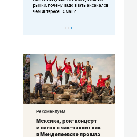
рафакте,
рынки, почему надо знать аксакалов и
о трехкратно
кредитов
чем интересен Оман?
клиентах и ч
Рекомендуем
Рекоме
ой
Мексика, рок-концерт
«Прор
и вагон с чак-чаком: как
30 ме
еским
в Менделеевске прошла
лечит