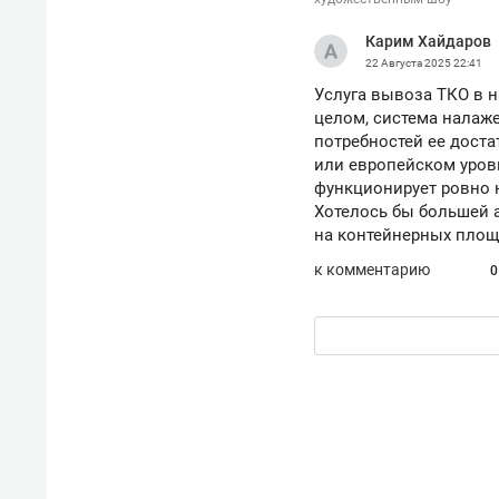
рынки, почему надо знать аксакал
чем интересен Оман?
Карим Хайдаров
22 Августа 2025
22:41
Услуга вывоза ТКО в 
целом, система налаже
потребностей ее доста
или европейском уровн
функционирует ровно на
Хотелось бы большей 
на контейнерных площ
к комментарию
0
Рекомендуем
Рекоме
Как ГК «МИР ГРУПП» и ВТБ
150 ка
создают оазис жилого
ID вме
комфорта под Казанью
безоп