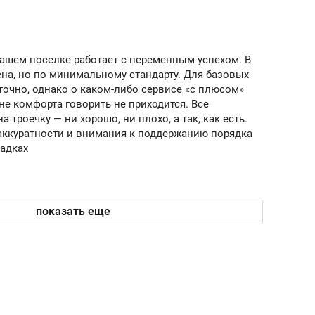
ов и
о трехкратном росте цен, дотошных
школьной формы о конт
клиентах и чудных запросах мастеров
налогах и развитии без 
нашем поселке работает с переменным успехом. В
на, но по минимальному стандарту. Для базовых
точно, однако о каком-либо сервисе «с плюсом»
е комфорта говорить не приходится. Все
 троечку — ни хорошо, ни плохо, а так, как есть.
аккуратности и внимания к поддержанию порядка
адках
показать еще
ндуем
Рекомендуем
мер до квартиры и Face
Опыт выживания в дик
сто ключа: какой будет
природе, работа
асность в ЖК «Нова»
с ментальным и физич