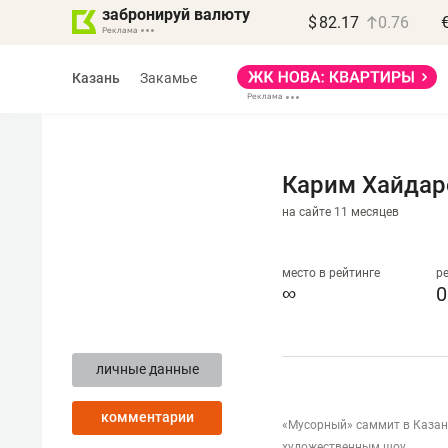
забронируй валюту
$
82.17
0.76
Казань
Закамье
Карим Хайдар
на сайте 11 месяцев
Василь Мазитов
МАРТ
место в рейтинге
р
∞
0
«Не зная местных
правил, бизнес может
личные данные
потерять минимум
полгода»
комментарии
«Мусорный» саммит в Казани
Как бизнесу выйти на зарубежные
художественным шоу