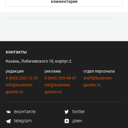
комментарии
контакты
Казань, Лобачевского 10, корпус 2
редакция
реклама
отдел персонала
8 (843) 202-12-10
8 (843) 203-48-47
staff@business-
info@business-
mir@business-
gazeta.ru
gazeta.ru
gazeta.ru
вконтакте
twitter
telegram
дзен