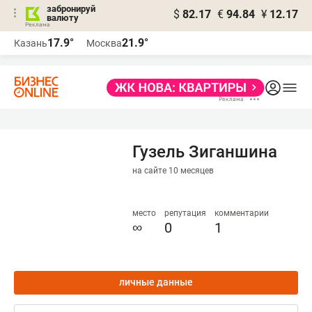
забронируй
$
82.17
€
94.84
¥
12.17
валюту
17.9°
21.9°
Казань
Москва
Гузель Зиганшина
на сайте 10 месяцев
место
репутация
комментарии
∞
0
1
личные данные