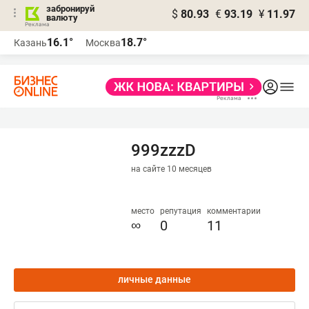
забронируй
$
80.93
€
93.19
¥
11.97
валюту
16.1°
18.7°
Казань
Москва
999zzzD
на сайте 10 месяцев
место
репутация
комментарии
∞
0
11
личные данные