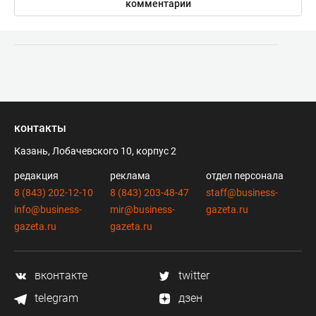
комментарии
контакты
Казань, Лобачевского 10, корпус 2
редакция
реклама
отдел персонала
8 (843) 202-12-10
8 (843) 203-48-47
staff@business-
info@business-
mir@business-
gazeta.ru
gazeta.ru
gazeta.ru
вконтакте
twitter
telegram
дзен