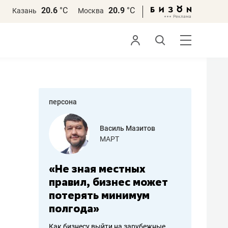
20.6
°С
20.9
°С
Казань
Москва
персона
еменова
Василь Мазитов
»
МАРТ
а: работа
«Не зная местных
«Мне лу
ечься
правил, бизнес может
не зара
вствовать
потерять минимум
чем пот
полгода»
репутац
пошиву
Как бизнесу выйти на зарубежные
Владелец от