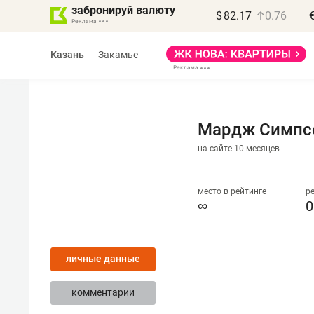
забронируй валюту
$
82.17
0.76
Казань
Закамье
Мардж Симпс
на сайте 10 месяцев
Василь Мазитов
МАРТ
место в рейтинге
р
∞
0
«Не зная местных
правил, бизнес может
личные данные
потерять минимум
полгода»
комментарии
Как бизнесу выйти на зарубежные