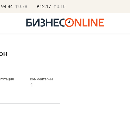
€
94.84
0.78
¥
12.17
0.10
он
Роман Ободец
Дарья С
«Готовые решения»
«Бросско
епутация
комментарии
1
«Мне лучше
«Мама говорил
не заработать вообще,
помогает отвл
чем потерять
от болезни, чу
репутацию»
себя живой»
Владелец отделочной фирмы
Наследница бизнеса по 