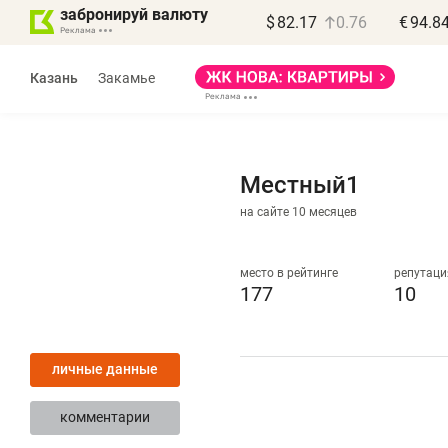
забронируй валюту
$
82.17
0.76
€
94.8
Казань
Закамье
Местный1
на сайте 10 месяцев
Василь Мазитов
МАРТ
место в рейтинге
репутаци
177
10
«Не зная местных
«
правил, бизнес может
н
личные данные
потерять минимум
ч
полгода»
р
комментарии
Как бизнесу выйти на зарубежные
Вл