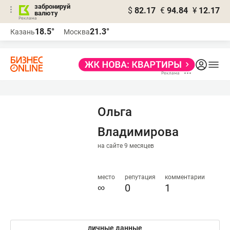
забронируй
$
82.17
€
94.84
¥
12.17
валюту
18.5°
21.3°
Казань
Москва
Ольга
Владимирова
на сайте 9 месяцев
место
репутация
комментарии
∞
0
1
личные данные