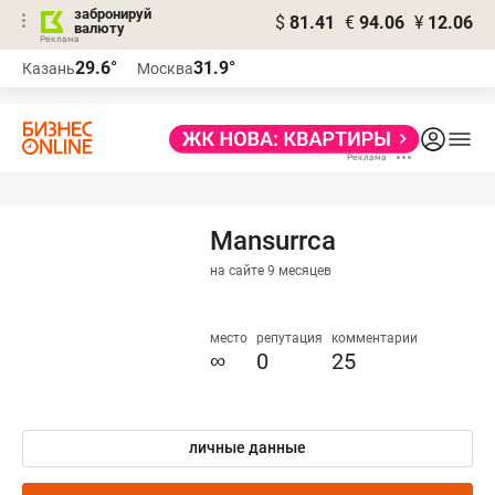
забронируй
$
81.41
€
94.06
¥
12.06
валюту
29.6°
31.9°
Казань
Москва
Mansurrca
на сайте 9 месяцев
место
репутация
комментарии
∞
0
25
личные данные