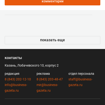
комментарии
показать еще
контакты
Казань, Лобачевского 10, корпус 2
редакция
реклама
отдел персонала
8 (843) 202-12-10
8 (843) 203-48-47
staff@business-
info@business-
mir@business-
gazeta.ru
gazeta.ru
gazeta.ru