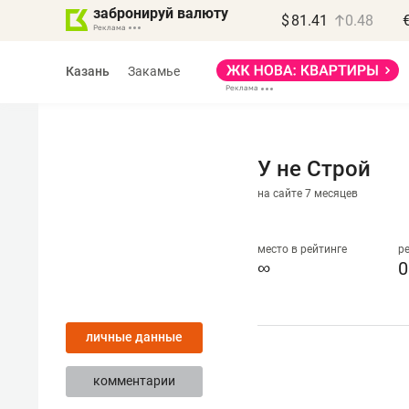
забронируй валюту
$
81.41
0.48
Казань
Закамье
У не Строй
на сайте 7 месяцев
Василь Мазитов
МАРТ
место в рейтинге
р
∞
0
«Не зная местных
правил, бизнес может
личные данные
потерять минимум
полгода»
комментарии
Как бизнесу выйти на зарубежные