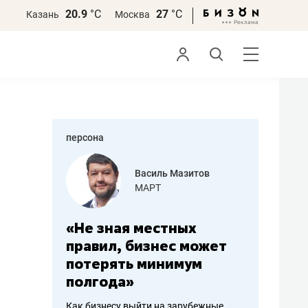
20.9
°С
27
°С
Казань
Москва
персона
еменова
Василь Мазитов
»
МАРТ
а: работа
«Не зная местных
«Мне лу
ечься
правил, бизнес может
не зара
вствовать
потерять минимум
чем пот
полгода»
репутац
пошиву
Как бизнесу выйти на зарубежные
Владелец от