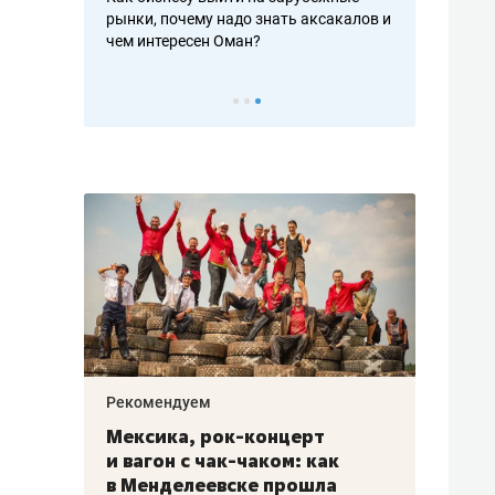
рафакте,
рынки, почему надо знать аксакалов и
о трехкратно
кредитов
чем интересен Оман?
клиентах и ч
Рекомендуем
Рекоме
ой
Мексика, рок-концерт
«Прор
и вагон с чак-чаком: как
30 ме
еским
в Менделеевске прошла
лечит