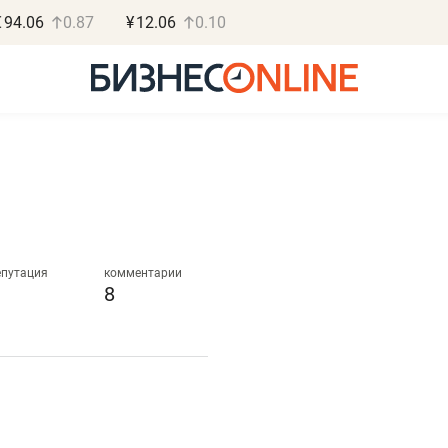
€
94.06
0.87
¥
12.06
0.10
Роман Ободец
Дарья С
«Готовые решения»
«Бросско
епутация
комментарии
8
«Мне лучше
«Мама говорил
не заработать вообще,
помогает отвл
чем потерять
от болезни, чу
репутацию»
себя живой»
Владелец отделочной фирмы
Наследница бизнеса по 