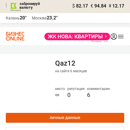
забронируй
$
82.17
€
94.84
¥
12.17
валюту
20°
23.2°
Казань
Москва
Qaz12
на сайте 6 месяцев
место
репутация
комментарии
∞
0
6
личные данные