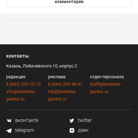
комментарии
контакты
Казань, Лобачевского 10, корпус 2
редакция
реклама
отдел персонала
8 (843) 202-12-10
8 (843) 203-48-47
staff@business-
info@business-
mir@business-
gazeta.ru
gazeta.ru
gazeta.ru
вконтакте
twitter
telegram
дзен