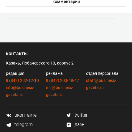
комментарии
контакты
Казань, Лобачевского 10, корпус 2
редакция
реклама
отдел персонала
8 (843) 202-12-10
8 (843) 203-48-47
staff@business-
info@business-
mir@business-
gazeta.ru
gazeta.ru
gazeta.ru
вконтакте
twitter
telegram
дзен