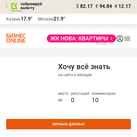
забронируй
$
82.17
€
94.84
¥
12.17
валюту
17.9°
21.9°
Казань
Москва
Хочу всё знать
на сайте 6 месяцев
место
репутация
комментарии
∞
0
10
личные данные