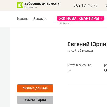
забронируй валюту
$
82.17
0.76
Казань
Закамье
Евгений Юрли
на сайте 5 месяцев
Василь Мазитов
МАРТ
место в рейтинге
р
∞
0
«Не зная местных
правил, бизнес может
личные данные
потерять минимум
полгода»
комментарии
Как бизнесу выйти на зарубежные