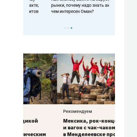
рафакте,
рынки, почему надо знать аксакалов и
о трехкратно
кредитов
чем интересен Оман?
клиентах и ч
Рекомендуем
Рекоме
ой
Мексика, рок-концерт
«Прор
и вагон с чак-чаком: как
30 ме
еским
в Менделеевске прошла
лечит