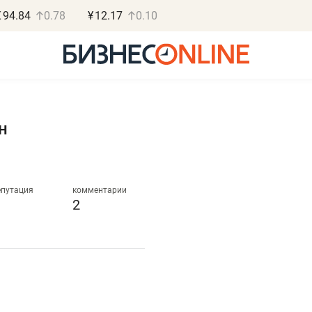
€
94.84
0.78
¥
12.17
0.10
н
Роман Ободец
Дарья С
«Готовые решения»
«Бросско
епутация
комментарии
2
«Мне лучше
«Мама говорил
не заработать вообще,
помогает отвл
чем потерять
от болезни, чу
репутацию»
себя живой»
Владелец отделочной фирмы
Наследница бизнеса по 