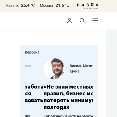
26.4
°С
21.6
°С
Казань
Москва
персона
еменова
Василь Мазитов
»
МАРТ
а: работа
«Не зная местных
«Мне лу
ечься
правил, бизнес может
не зара
вствовать
потерять минимум
чем пот
полгода»
репутац
пошиву
Как бизнесу выйти на зарубежные
Владелец от