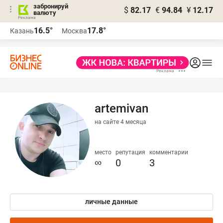
забронируй
$
82.17
€
94.84
¥
12.17
валюту
16.5°
17.8°
Казань
Москва
artemivan
на сайте 4 месяца
место
репутация
комментарии
∞
0
3
личные данные