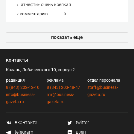
«Татнефти» очень крепкая
к комментарию
0
показать еще
контакты
Казань, Лобачевского 10, корпус 2
редакция
реклама
отдел персонала
8 (843) 202-12-10
8 (843) 203-48-47
staff@business-
info@business-
mir@business-
gazeta.ru
gazeta.ru
gazeta.ru
вконтакте
twitter
telegram
дзен