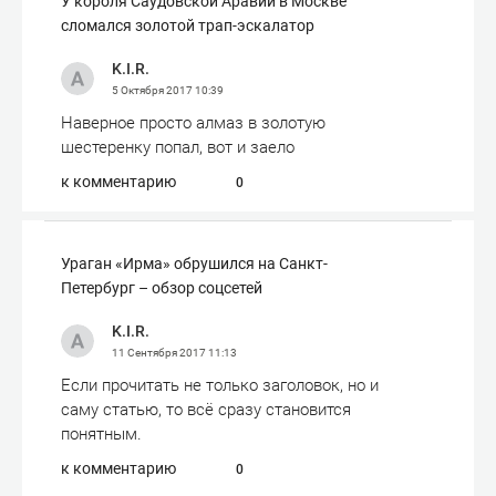
У короля Саудовской Аравии в Москве
сломался золотой трап-эскалатор
K.I.R.
5 Октября 2017
10:39
Наверное просто алмаз в золотую
шестеренку попал, вот и заело
к комментарию
0
Ураган «Ирма»​ обрушился на Санкт-
Петербург – обзор соцсетей
K.I.R.
11 Сентября 2017
11:13
Если прочитать не только заголовок, но и
саму статью, то всё сразу становится
понятным.
к комментарию
0