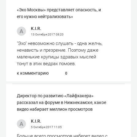
«Эхо Москвы» представляет опасность, и
его нужно нейтрализовать»
K.I.R.
13 Октября 2017
08:20
"Эхо" невозможно слушать - одна желчь,
ненависть и презрение. Поэтому даже
маленькие крупицы здравых мыслей
тонут в этих ведрах помоев.
к комментарию
0
Директор по развитию «Лайфхакера»
рассказал на форуме в Нижнекамске, какое
видео набирает миллион просмотров
K.I.R.
5 Октября 2017
11:05
Больше всего просмотров наберет видео с