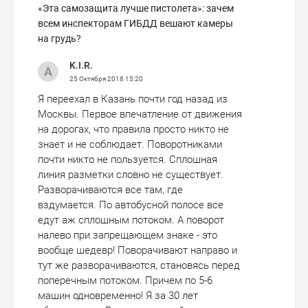
«Эта самозащита лучше пистолета»: зачем
всем инспекторам ГИБДД вешают камеры
на грудь?
K.I.R.
25 Октября 2018
15:20
Я переехал в Казань почти год назад из
Москвы. Первое впечатление от движения
на дорогах, что правила просто никто не
знает и не соблюдает. Поворотниками
почти никто не пользуется. Сплошная
линия разметки словно не существует.
Разворачиваются все там, где
вздумается. По автобусной полосе все
едут аж сплошным потоком. А поворот
налево при запрещающем знаке - это
вообще шедевр! Поворачивают направо и
тут же разворачиваются, становясь перед
поперечным потоком. Причем по 5-6
машин одновременно! Я за 30 лет