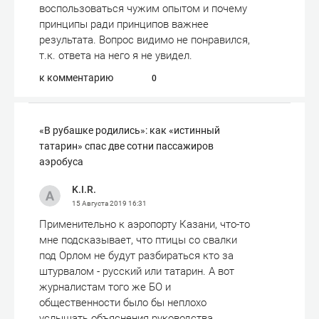
воспользоваться чужим опытом и почему
принципы ради принципов важнее
результата. Вопрос видимо не понравился,
т.к. ответа на него я не увидел.
к комментарию
0
«В рубашке родились»: как «истинный
татарин» спас две сотни пассажиров
аэробуса
K.I.R.
15 Августа 2019
16:31
Применительно к аэропорту Казани, что-то
мне подсказывает, что птицы со свалки
под Орлом не будут разбираться кто за
штурвалом - русский или татарин. А вот
журналистам того же БО и
общественности было бы неплохо
услышать объяснения руководства