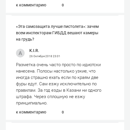
к комментарию
0
«Эта самозащита лучше пистолета»: зачем
всем инспекторам ГИБДД вешают камеры
на грудь?
K.I.R.
26 Октября 2018
23:01
Разметка очень часто просто по идиотски
нанесена. Полосы настолько узкие, что
иногда страшно ехать если по краям две
фуры едут. Сам езжу исключительно по
правилам. За год езды в Казани ни одного
штрафа. Через сплошную не езжу
принципиально.
к комментарию
0