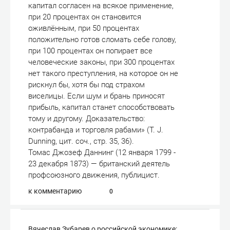
капитал согласен на всякое применение,
при 20 процентах он становится
оживлённым, при 50 процентах
положительно готов сломать себе голову,
при 100 процентах он попирает все
человеческие законы, при 300 процентах
нет такого преступления, на которое он не
рискнул бы, хотя бы под страхом
виселицы. Если шум и брань приносят
прибыль, капитал станет способствовать
тому и другому. Доказательство:
контрабанда и торговля рабами» (T. J.
Dunning, цит. соч., стр. 35, 36).
Томас Джозеф Даннинг (12 января 1799 -
23 декабря 1873) — британский деятель
профсоюзного движения, публицист.
к комментарию
0
Вячеслав Зубарев о российской экономике: