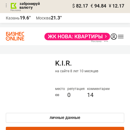
забронируй
$
82.17
€
94.84
¥
12.17
валюту
19.6°
21.3°
Казань
Москва
K.I.R.
на сайте 8 лет 10 месяцев
место
репутация
комментарии
∞
0
14
личные данные