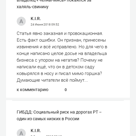
владелец «Челны-Мяса» покаялся за
халяль-свинину
K.I.R.
24 Июня 2018
09:52
Статья явно заказная и провокационная.
Есть факт ошибки. Он признан, принесены
извинения и всё исправлено. Но для чего в
конце написано целое досье на владельца
бизнеса с упором на негатив? Почему не
написали ещё, что он в детском саду
ковырялся в носу и писал мимо горшка?
Думающие читатели всё поймут...
к комментарию
0
ГИБДД: Социальный риск на дорогах РТ –
один из самых низких в России
K.I.R.