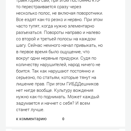
траекторию сам, при этом постоянно кто-
то перестраивается сразу через
несколько полос, не включая поворотники.
Все ездят как-то резко и нервно. При этом
часто тупят, когда нужно элементарно
разъехаться. Повороты направо и налево
со второй и третьей полосы на каждом
шагу. Сейчас немного начал привыкать, но
в первое время было ощущение, что
вокруг одни нервные придурки. Судя по
количеству нарушителей, народ ничего не
боится. Так как нарушают постоянно и
серьезно, по статьям, которые тянут на
лишение прав. При этом ГИБДДешников
нет нигде вообще. Культуру вождения
нужно как-то поднимать. Может каждый
задумается и начнет с себя? И всем
станет лучше.
к комментарию
0