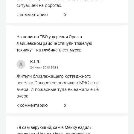
ситуацией на дорогах.
к комментарию
0
На полигон ТБО у деревни Орел в
Лаишевском районе стянули тяжелую
технику – на глубине тлеет мусор
K.I.R.
24 Июня 2018
20:33
Жители близлежащего коттеджного
поселка Орловское звонили в МЧС еще
вчера! И пожарные туда выезжали ещё
вчера!
к комментарию
0
«Я сам верующий, сам в Мекку ездил»: