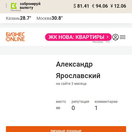
забронируй
$
81.41
€
94.06
¥
12.06
валюту
28.7°
30.8°
Казань
Москва
Александр
Ярославский
на сайте 3 месяца
место
репутация
комментарии
∞
0
1
личные данные