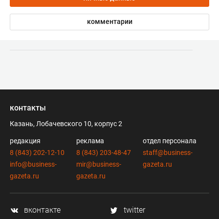
комментарии
контакты
Казань, Лобачевского 10, корпус 2
редакция
реклама
отдел персонала
8 (843) 202-12-10
8 (843) 203-48-47
staff@business-
info@business-
mir@business-
gazeta.ru
gazeta.ru
gazeta.ru
вконтакте
twitter