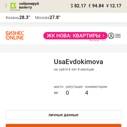
забронируй
$
82.17
€
94.84
¥
12.17
валюту
28.3°
27.8°
Казань
Москва
UsaEvdokimova
на сайте 8 лет 8 месяцев
место
репутация
комментарии
∞
0
4
личные данные