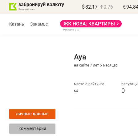
забронируй валюту
$
82.17
0.76
€
94.8
Казань
Закамье
Aya
на сайте 7 лет 5 месяцев
Василь Мазитов
МАРТ
место в рейтинге
репутаци
∞
0
«Не зная местных
«
правил, бизнес может
н
личные данные
потерять минимум
ч
полгода»
р
комментарии
Как бизнесу выйти на зарубежные
Вл