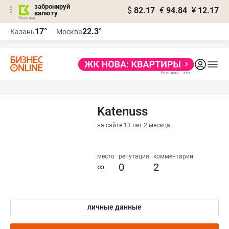
забронируй
$
82.17
€
94.84
¥
12.17
валюту
17°
22.3°
Казань
Москва
Katenuss
на сайте 13 лет 2 месяца
место
репутация
комментарии
∞
0
2
личные данные