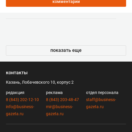
комментарии
показать еще
контакты
Казань, Лобачевского 10, корпус 2
редакция
реклама
отдел персонала
8 (843) 202-12-10
8 (843) 203-48-47
staff@business-
info@business-
mir@business-
gazeta.ru
gazeta.ru
gazeta.ru