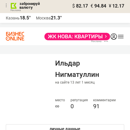
забронируй
$
82.17
€
94.84
¥
12.17
валюту
18.5°
21.3°
Казань
Москва
Ильдар
Нигматуллин
на сайте 13 лет 1 месяц
место
репутация
комментарии
∞
0
91
личные данные