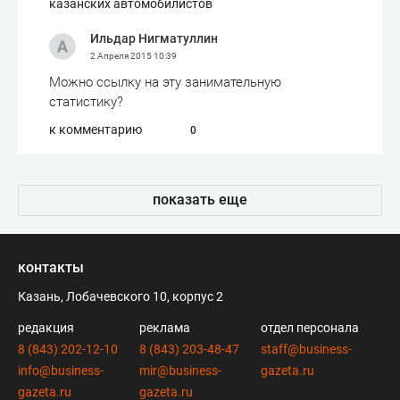
казанских автомобилистов
Ильдар Нигматуллин
2 Апреля 2015
10:39
Можно ссылку на эту занимательную
статистику?
к комментарию
0
показать еще
контакты
Казань, Лобачевского 10, корпус 2
редакция
реклама
отдел персонала
8 (843) 202-12-10
8 (843) 203-48-47
staff@business-
info@business-
mir@business-
gazeta.ru
gazeta.ru
gazeta.ru