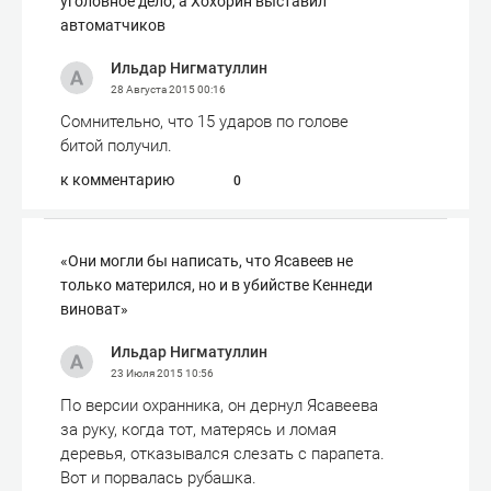
уголовное дело, а Хохорин выставил
автоматчиков
Ильдар Нигматуллин
28 Августа 2015
00:16
Сомнительно, что 15 ударов по голове
битой получил.
к комментарию
0
«Они могли бы написать, что Ясавеев не
только матерился, но и в убийстве Кеннеди
виноват»
Ильдар Нигматуллин
23 Июля 2015
10:56
По версии охранника, он дернул Ясавеева
за руку, когда тот, матерясь и ломая
деревья, отказывался слезать с парапета.
Вот и порвалась рубашка.