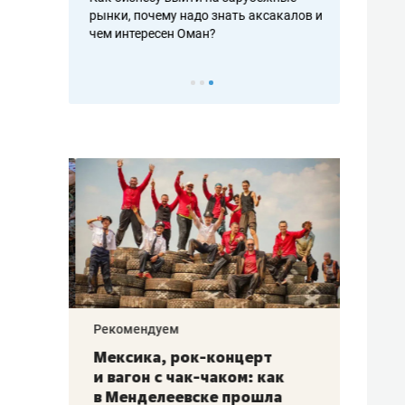
рафакте,
рынки, почему надо знать аксакалов и
о трехкратно
кредитов
чем интересен Оман?
клиентах и ч
Рекомендуем
Рекоме
ой
Мексика, рок-концерт
«Прор
и вагон с чак-чаком: как
30 ме
еским
в Менделеевске прошла
лечит