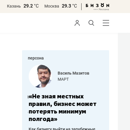
29.2
°С
29.3
°С
Казань
Москва
персона
еменова
Василь Мазитов
»
МАРТ
а: работа
«Не зная местных
«Мне лу
ечься
правил, бизнес может
не зара
вствовать
потерять минимум
чем пот
полгода»
репутац
пошиву
Как бизнесу выйти на зарубежные
Владелец от