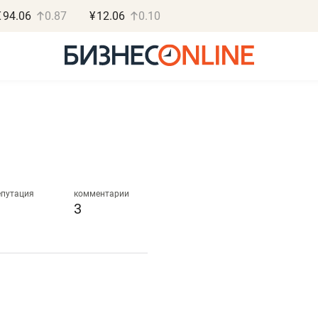
€
94.06
0.87
¥
12.06
0.10
Роман Ободец
Дарья С
«Готовые решения»
«Бросско
епутация
комментарии
3
«Мне лучше
«Мама говорил
не заработать вообще,
помогает отвл
чем потерять
от болезни, чу
репутацию»
себя живой»
Владелец отделочной фирмы
Наследница бизнеса по 