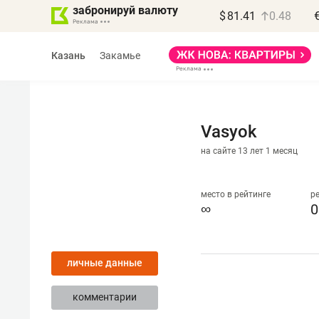
забронируй валюту
$
81.41
0.48
Казань
Закамье
Vasyok
на сайте 13 лет 1 месяц
Василь Мазитов
МАРТ
место в рейтинге
р
∞
0
«Не зная местных
правил, бизнес может
личные данные
потерять минимум
полгода»
комментарии
Как бизнесу выйти на зарубежные