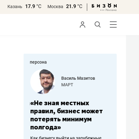
17.9
°С
21.9
°С
Казань
Москва
персона
еменова
Василь Мазитов
»
МАРТ
а: работа
«Не зная местных
«Мне лу
ечься
правил, бизнес может
не зара
вствовать
потерять минимум
чем пот
полгода»
репутац
пошиву
Как бизнесу выйти на зарубежные
Владелец от