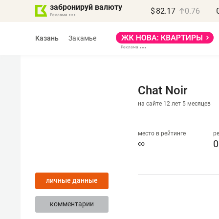
забронируй валюту
$
82.17
0.76
Казань
Закамье
Chat Noir
на сайте 12 лет 5 месяцев
Василь Мазитов
МАРТ
место в рейтинге
р
∞
0
«Не зная местных
правил, бизнес может
личные данные
потерять минимум
полгода»
комментарии
Как бизнесу выйти на зарубежные