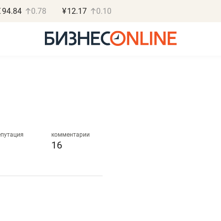
€
94.84
0.78
¥
12.17
0.10
Роман Ободец
Дарья С
«Готовые решения»
«Бросско
епутация
комментарии
16
«Мне лучше
«Мама говорил
не заработать вообще,
помогает отвл
чем потерять
от болезни, чу
репутацию»
себя живой»
Владелец отделочной фирмы
Наследница бизнеса по 