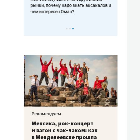
рафакте,
рынки, почему надо знать аксакалов и
о трехкратно
кредитов
чем интересен Оман?
клиентах и ч
Рекомендуем
Рекоме
ой
Мексика, рок-концерт
«Прор
и вагон с чак-чаком: как
30 ме
еским
в Менделеевске прошла
лечит