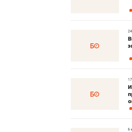
24
В
э
17
И
п
о
6 