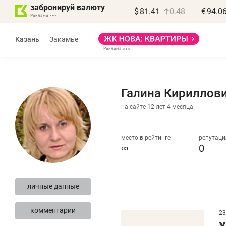
забронируй валюту
$
81.41
0.48
€
94.0
Казань
Закамье
Галина Кириллов
на сайте 12 лет 4 месяца
Василь Мазитов
МАРТ
место в рейтинге
репутаци
∞
0
«Не зная местных
«
правил, бизнес может
н
личные данные
потерять минимум
ч
полгода»
р
комментарии
23
У
Как бизнесу выйти на зарубежные
Вл