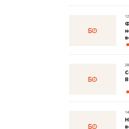
12
Ф
н
в
28
С
В
14
Н
в