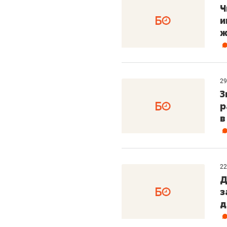
Ч
и
ж
29
З
р
в
22
Д
з
д