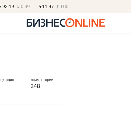
€
93.19
-0.39
¥
11.97
0.00
a
Василь Мазитов
Роман О
МАРТ
«Готовые
епутация
комментарии
248
«Не зная местных
«Мне лучше
правил, бизнес может
не заработать 
потерять минимум
чем потерять
полгода»
репутацию»
Как бизнесу выйти на зарубежные
Владелец отделочной ф