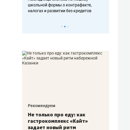
н, дотошных
школьной формы о контрафакте,
рынки, почем
осах мастеров
налогах и развитии без кредитов
чем интересе
Рекомендуем
Рекоме
аждые
Не только про еду: как
Элитн
канал»
гастрокомплекс «Кайт»
и бре
рии
задает новый ритм
гаран