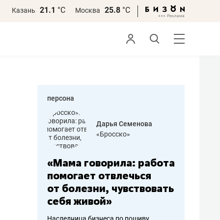
21.1
°С
25.8
°С
Казань
Москва
персона
бодец
Дарья Семенова
 решения»
«Бросско»
«Мама говорила: работа
«Не зна
вообще,
помогает отвлечься
правил,
от болезни, чувствовать
потерят
себя живой»
полгода
ирмы
Наследница бизнеса по пошиву
Как бизнесу 