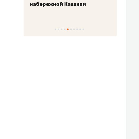
набережной Казанки
«Барк
«Рез