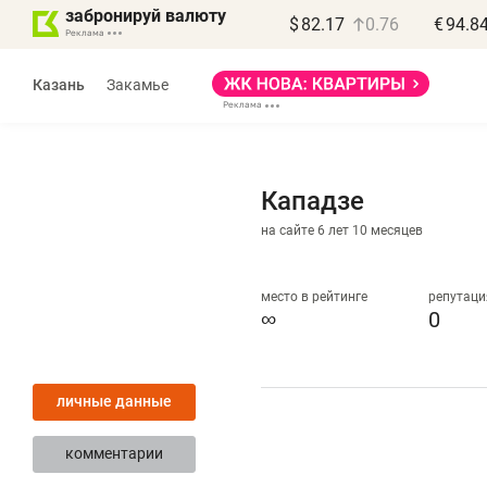
забронируй валюту
$
82.17
0.76
€
94.8
Казань
Закамье
Кападзе
на сайте 6 лет 10 месяцев
Василь Мазитов
МАРТ
место в рейтинге
репутаци
∞
0
«Не зная местных
«
правил, бизнес может
н
личные данные
потерять минимум
ч
полгода»
р
комментарии
Как бизнесу выйти на зарубежные
Вл