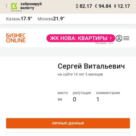
забронируй
$
82.17
€
94.84
¥
12.17
валюту
17.9°
21.9°
Казань
Москва
Сергей Витальевич
на сайте 14 лет 5 месяцев
место
репутация
комментарии
∞
0
1
личные данные