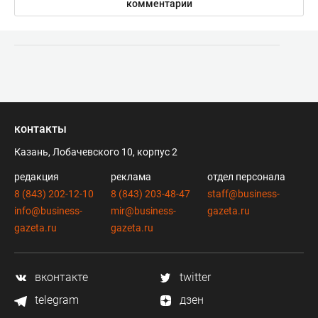
комментарии
контакты
Казань, Лобачевского 10, корпус 2
редакция
реклама
отдел персонала
8 (843) 202-12-10
8 (843) 203-48-47
staff@business-
info@business-
mir@business-
gazeta.ru
gazeta.ru
gazeta.ru
вконтакте
twitter
telegram
дзен