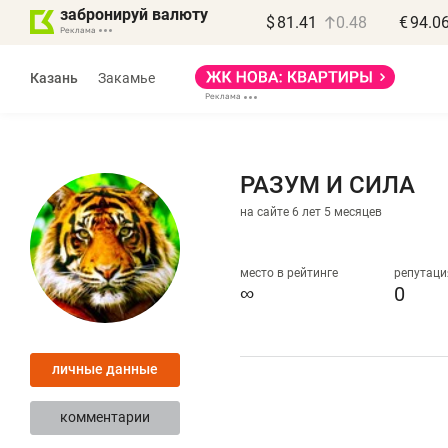
забронируй валюту
$
81.41
0.48
€
94.0
Казань
Закамье
РАЗУМ И СИЛА
на сайте 6 лет 5 месяцев
Василь Мазитов
МАРТ
место в рейтинге
репутаци
∞
0
«Не зная местных
«
правил, бизнес может
н
личные данные
потерять минимум
ч
полгода»
р
комментарии
Как бизнесу выйти на зарубежные
Вл