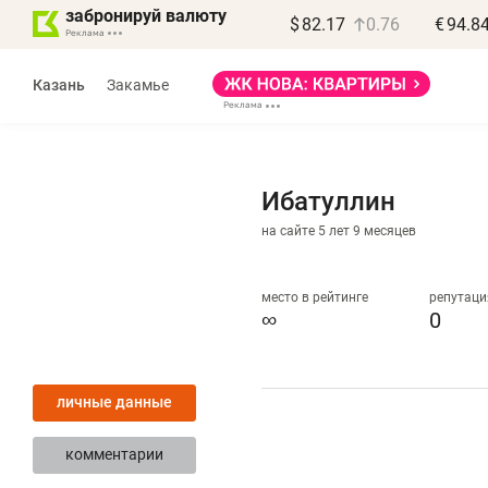
забронируй валюту
$
82.17
0.76
€
94.8
Казань
Закамье
Ибатуллин
на сайте 5 лет 9 месяцев
место в рейтинге
репутаци
∞
0
«
п
личные данные
п
п
комментарии
Ка