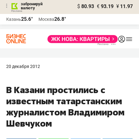
забронируй
$
80.93
€
93.19
¥
11.97
валюту
25.6°
26.8°
Казань
Москва
20 декабря 2012
В Казани простились с
известным татарстанским
журналистом Владимиром
Шевчуком