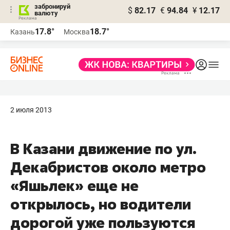
забронируй
$
82.17
€
94.84
¥
12.17
валюту
17.8°
18.7°
Казань
Москва
2 июля 2013
В Казани движение по ул.
Декабристов около метро
«Яшьлек» еще не
открылось, но водители
дорогой уже пользуются