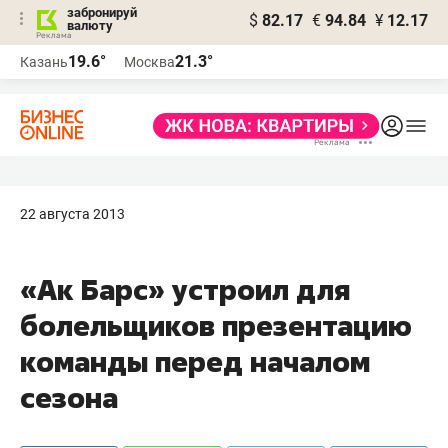
забронируй
$
82.17
€
94.84
¥
12.17
валюту
19.6°
21.3°
Казань
Москва
22 августа 2013
«Ак Барс» устроил для
болельщиков презентацию
команды перед началом
сезона