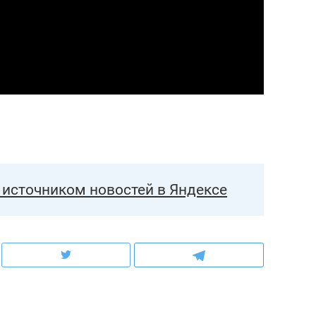
состоянием как основа
антихрупких команд
источником новостей в Яндексе