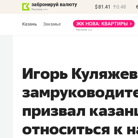
забронируй валюту
$
81.41
0.48
Казань
Закамье
Игорь Куляжев
Василь Мазитов
замруководит
МАРТ
«Не зная местных
призвал казан
правил, бизнес может
потерять минимум
относиться к 
полгода»
Как бизнесу выйти на зарубежные