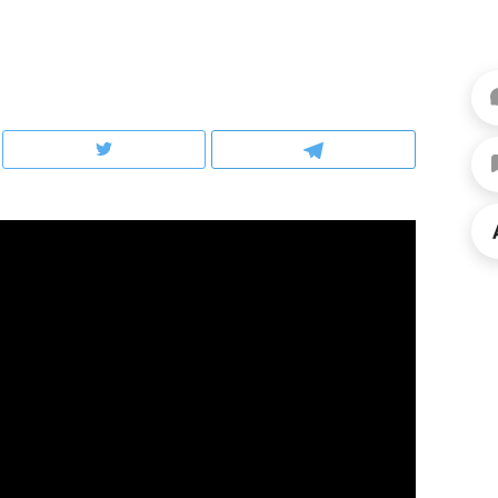
ов и
о трехкратном росте цен, дотошных
школьной формы о конт
клиентах и чудных запросах мастеров
налогах и развитии без 
ндуем
Рекомендуем
мер до квартиры и Face
Опыт выживания в дик
сто ключа: какой будет
природе, работа
асность в ЖК «Нова»
с ментальным и физич