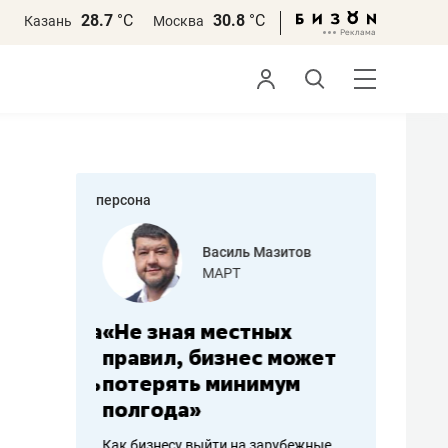
28.7
°С
30.8
°С
Казань
Москва
персона
еменова
Василь Мазитов
»
МАРТ
а: работа
«Не зная местных
«Мне лу
ечься
правил, бизнес может
не зара
вствовать
потерять минимум
чем пот
полгода»
репутац
пошиву
Как бизнесу выйти на зарубежные
Владелец от