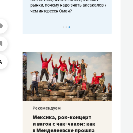
рафакте,
рынки, почему надо знать аксакалов и
о трехкратно
кредитов
чем интересен Оман?
клиентах и ч
Рекомендуем
Рекоме
ой
Мексика, рок-концерт
«Прор
и вагон с чак-чаком: как
30 ме
еским
в Менделеевске прошла
лечит