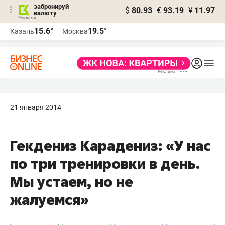
забронируй
$
80.93
€
93.19
¥
11.97
валюту
15.6°
19.5°
Казань
Москва
21 января 2014
Гекдениз Карадениз: «У нас
по три тренировки в день.
Мы устаем, но не
жалуемся»