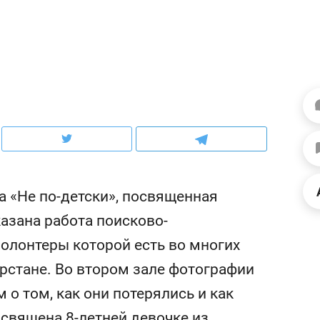
школьной формы о контрафакте,
рынки, почему надо зна
налогах и развитии без кредитов
чем интересен Оман?
а «Не по-детски», посвященная
азана работа поисково-
волонтеры которой есть во многих
ндуем
Рекомендуем
тарстане. Во втором зале фотографии
выживания в дикой
Мексика, рок-концерт
 о том, как они потерялись и как
де, работа
и вагон с чак-чаком: ка
тальным и физическим
в Менделеевске прошл
освящена 8-летней девочке из