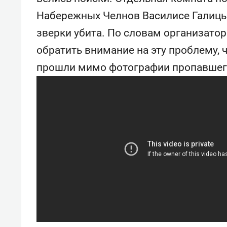
отвечают личным
состо
Набережных Челнов Василисе Галицы
имуществом!»
антих
зверки убита. По словам организатор
обратить внимание на эту проблему,
прошли мимо фотографии пропавшег