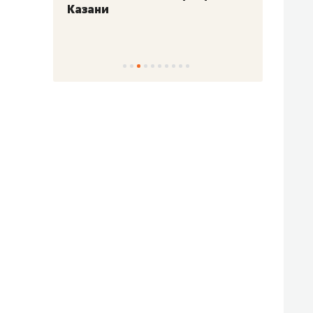
Казани
набер