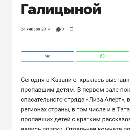
Галицыной
с ЖК «Иволга» в Зеленодольске
24 января 2014
0
Сегодня в Казани открылась выставк
пропавшим детям. В первом зале пок
спасательного отряда «Лиза Алерт», 
Рекомендуем
Рекоме
регионах страны, в том числе и в Та
«В банкротствах сегодня
Опыт 
пропавших детей с кратким рассказом
ищут не активы, а людей,
приро
которые ими управляли. Они
с мен
велись поиски. Отдельная комната п