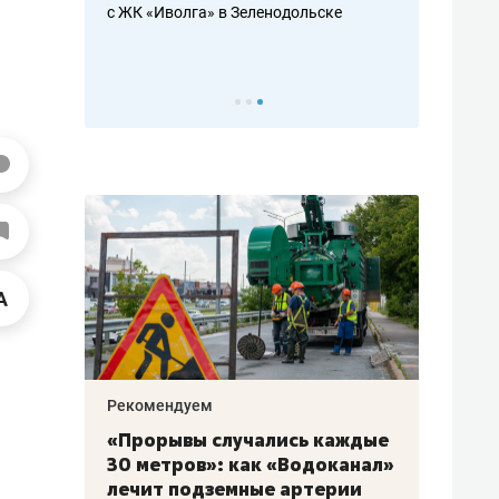
с ЖК «Иволга» в Зеленодольске
ть аксакалов и
школьной фор
налогах и раз
Рекомендуем
Рекоме
«Прорывы случались каждые
Не то
к
30 метров»: как «Водоканал»
гастр
а
лечит подземные артерии
задае