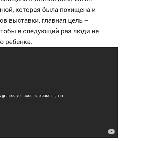
янием как основа
«Гонка Героев»
ной, которая была похищена и
рупких команд
ов выставки, главная цель –
 чтобы в следующий раз люди не
о ребенка.