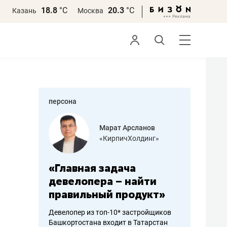
18.8
°С
20.3
°С
Казань
Москва
персона
азитов
Марат Арсланов
«КирпичХолдинг»
ных
«Главная задача
«Мама г
 может
девелопера – найти
помогае
мум
правильный продукт»
от болез
себя жи
Девелопер из топ-10* застройщиков
Башкортостана входит в Татарстан
арубежные
Наследница б