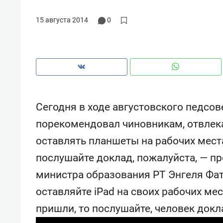
рынки, почему надо знать аксакал
чем интересен Оман?
15 августа 2014
0
Сегодня в ходе августовского педсо
порекомендовал чиновникам, отвлек
оставлять планшеты на рабочих местах
послушайте доклад, пожалуйста, — п
министра образования РТ Энгеля Фат
Рекомендуем
Рекоме
оставляйте iPad на своих рабочих мес
Как ГК «МИР ГРУПП» и ВТБ
150 ка
создают оазис жилого
ID вме
пришли, то послушайте, человек докла
комфорта под Казанью
безоп