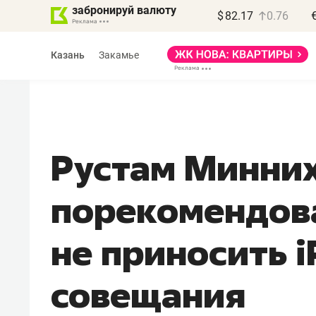
забронируй валюту
$
82.17
0.76
Казань
Закамье
Рустам Минни
Василь Мазитов
порекомендов
МАРТ
«Не зная местных
не приносить i
правил, бизнес может
потерять минимум
совещания
полгода»
Как бизнесу выйти на зарубежные