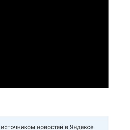
состоянием как основа
антихрупких команд
источником новостей в Яндексе