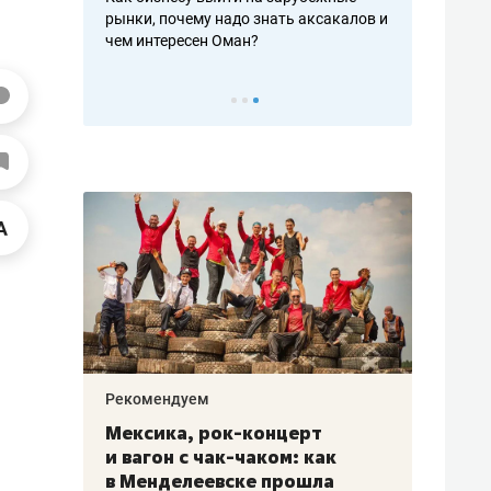
рафакте,
рынки, почему надо знать аксакалов и
о трехкратно
кредитов
чем интересен Оман?
клиентах и ч
Рекомендуем
Рекоме
ой
Мексика, рок-концерт
«Прор
и вагон с чак-чаком: как
30 ме
еским
в Менделеевске прошла
лечит