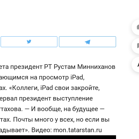
ов и
о трехкратном росте цен, дотошных
школьной формы о конт
клиентах и чудных запросах мастеров
налогах и развитии без 
вета президент РТ Рустам Минниханов
ающимся на просмотр iPad,
. «Коллеги, iPad свои закройте,
рервал президент выступление
тахова. — И вообще, на будущее —
ндуем
Рекомендуем
тах. Почты много у всех, но если вы
мер до квартиры и Face
Опыт выживания в дик
сто ключа: какой будет
природе, работа
дывает». Видео: mon.tatarstan.ru
асность в ЖК «Нова»
с ментальным и физич