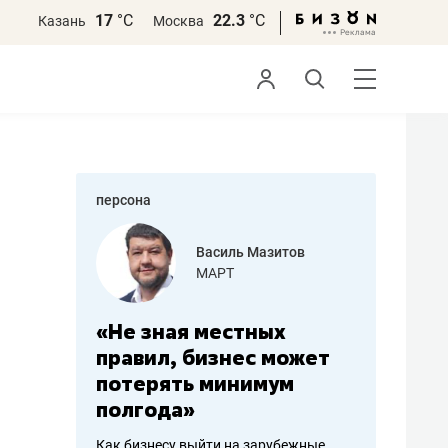
17
°С
22.3
°С
Казань
Москва
персона
еменова
Василь Мазитов
»
МАРТ
а: работа
«Не зная местных
«Мне лу
ечься
правил, бизнес может
не зара
вствовать
потерять минимум
чем пот
полгода»
репутац
пошиву
Как бизнесу выйти на зарубежные
Владелец от