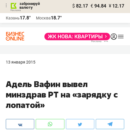
забронируй
$
82.17
€
94.84
¥
12.17
валюту
17.8°
18.7°
Казань
Москва
13 января 2015
Адель Вафин вывел
минздрав РТ на «зарядку с
лопатой»