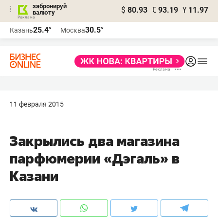
забронируй
$
80.93
€
93.19
¥
11.97
валюту
25.4°
30.5°
Казань
Москва
11 февраля 2015
Закрылись два магазина
парфюмерии «Дэгаль» в
Казани