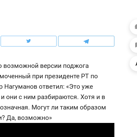
ов и
о трехкратном росте цен, дотошных
школьной формы о конт
клиентах и чудных запросах мастеров
налогах и развитии без 
 о возможной версии поджога
моченный при президенте РТ по
 Нагуманов ответил: «Это уже
и они с ним разбираются. Хотя и в
нозначная. Могут ли таким образом
ндуем
Рекомендуем
и? Да, возможно»
мер до квартиры и Face
Опыт выживания в дик
сто ключа: какой будет
природе, работа
асность в ЖК «Нова»
с ментальным и физич