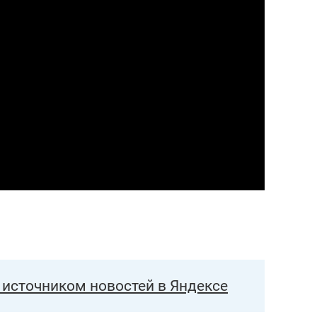
состоянием как основа
антихрупких команд
источником новостей в Яндексе