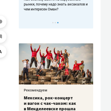
рафакте,
рынки, почему надо знать аксакалов и
о трехкратно
кредитов
чем интересен Оман?
клиентах и ч
Рекомендуем
Рекоме
ой
Мексика, рок-концерт
«Прор
и вагон с чак-чаком: как
30 ме
еским
в Менделеевске прошла
лечит