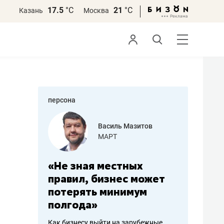
17.5
°С
21
°С
Казань
Москва
персона
еменова
Василь Мазитов
»
МАРТ
а: работа
«Не зная местных
«Мне лу
ечься
правил, бизнес может
не зара
вствовать
потерять минимум
чем пот
полгода»
репутац
пошиву
Как бизнесу выйти на зарубежные
Владелец от