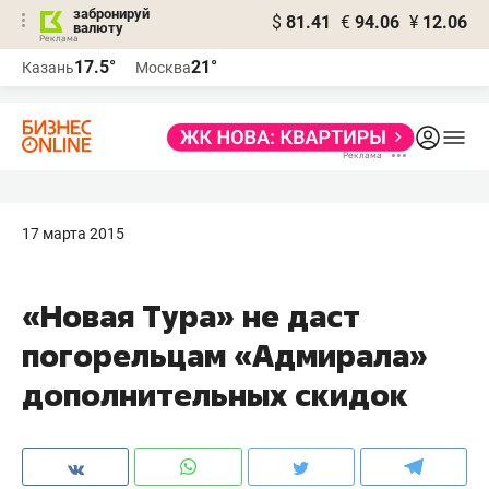
забронируй
$
81.41
€
94.06
¥
12.06
валюту
17.5°
21°
Казань
Москва
17 марта 2015
«Новая Тура» не даст
погорельцам «Адмирала»
дополнительных скидок