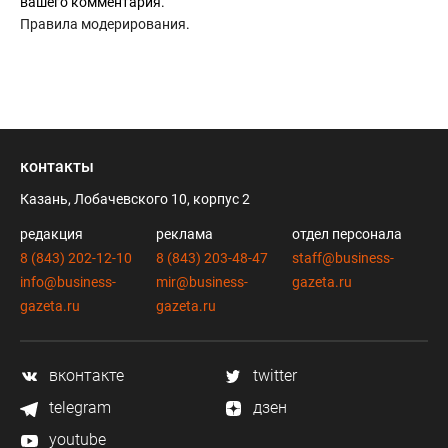
вашего комментария.
Правила модерирования
.
контакты
Казань, Лобачевского 10, корпус 2
редакция
реклама
отдел персонала
8 (843) 202-12-10
8 (843) 203-48-47
staff@business-
info@business-
mir@business-
gazeta.ru
gazeta.ru
gazeta.ru
вконтакте
twitter
telegram
дзен
youtube