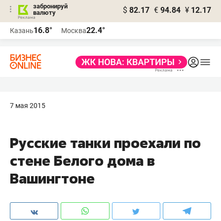
забронируй
$
82.17
€
94.84
¥
12.17
валюту
16.8°
22.4°
Казань
Москва
7 мая 2015
Русские танки проехали по
стене Белого дома в
Вашингтоне