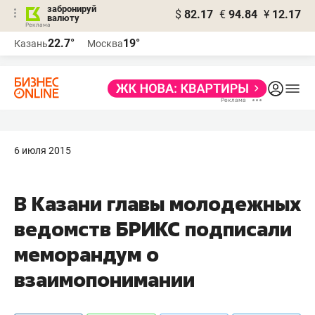
забронируй
$
82.17
€
94.84
¥
12.17
валюту
22.7°
19°
Казань
Москва
6 июля 2015
В Казани главы молодежных
ведомств БРИКС подписали
меморандум о
взаимопонимании