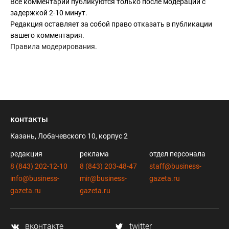
Все комментарии публикуются только после модерации с
задержкой 2-10 минут.
Редакция оставляет за собой право отказать в публикации
вашего комментария.
Правила модерирования
.
контакты
Казань, Лобачевского 10, корпус 2
редакция
реклама
отдел персонала
8 (843) 202-12-10
8 (843) 203-48-47
staff@business-
info@business-
mir@business-
gazeta.ru
gazeta.ru
gazeta.ru
вконтакте
twitter