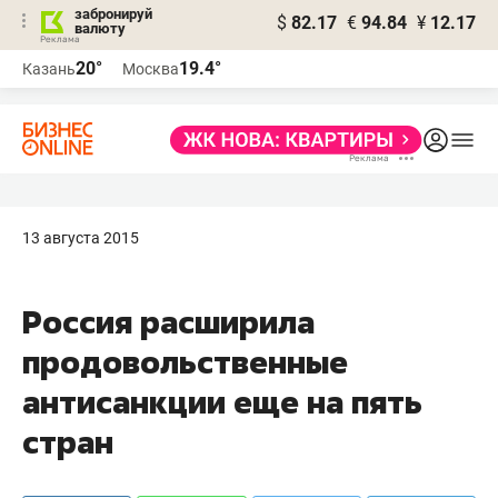
забронируй
$
82.17
€
94.84
¥
12.17
валюту
20°
19.4°
Казань
Москва
13 августа 2015
Россия расширила
продовольственные
антисанкции еще на пять
стран